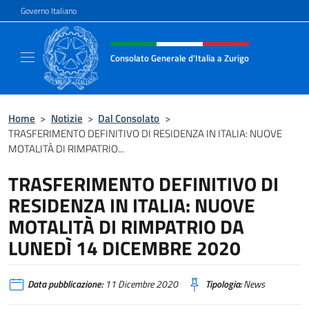
Salta al contenuto
Governo Italiano
Intestazione sito, social e menù
Consolato Generale d'Italia a Zurigo
Il sito ufficiale del Consolato Generale d'Ital
Home
>
Notizie
>
Dal Consolato
>
TRASFERIMENTO DEFINITIVO DI RESIDENZA IN ITALIA: NUOVE
MOTALITÀ DI RIMPATRIO...
TRASFERIMENTO DEFINITIVO DI
RESIDENZA IN ITALIA: NUOVE
MOTALITÀ DI RIMPATRIO DA
LUNEDÌ 14 DICEMBRE 2020
Data pubblicazione:
11 Dicembre 2020
Tipologia:
News