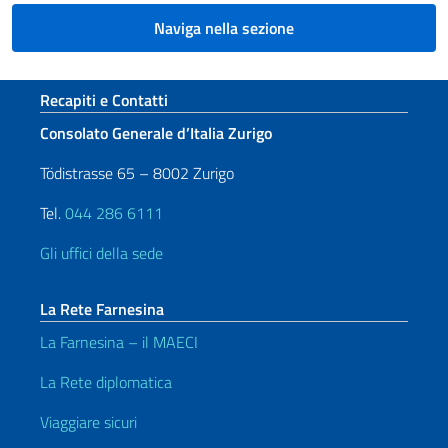
Naviga nella sezione
Sezione footer
Recapiti e Contatti
Consolato Generale d’Italia Zurigo
Tödistrasse 65 – 8002 Zurigo
Tel.
044 286 6111
Gli uffici della sede
La Rete Farnesina
La Farnesina – il MAECI
La Rete diplomatica
Viaggiare sicuri