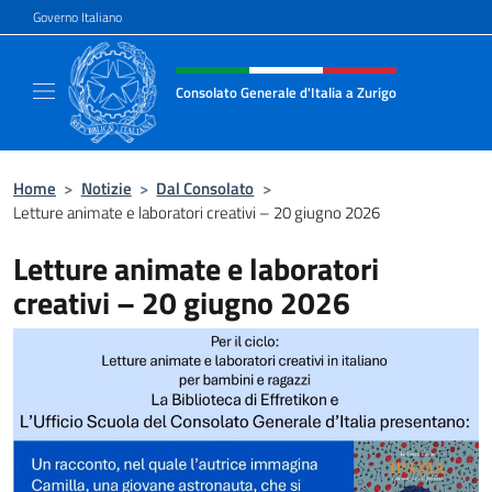
Salta al contenuto
Governo Italiano
Intestazione sito, social e menù
Consolato Generale d'Italia a Zurigo
Il sito ufficiale del Consolato Generale d'Ital
Home
>
Notizie
>
Dal Consolato
>
Letture animate e laboratori creativi – 20 giugno 2026
Letture animate e laboratori
creativi – 20 giugno 2026