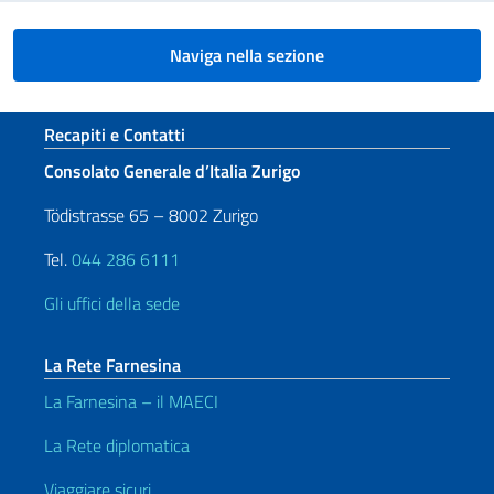
Naviga nella sezione
Sezione footer
Recapiti e Contatti
Consolato Generale d’Italia Zurigo
Tödistrasse 65 – 8002 Zurigo
Tel.
044 286 6111
Gli uffici della sede
La Rete Farnesina
La Farnesina – il MAECI
La Rete diplomatica
Viaggiare sicuri