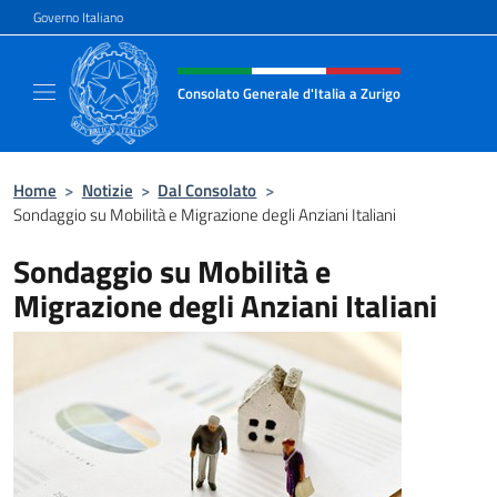
Salta al contenuto
Governo Italiano
Intestazione sito, social e menù
Consolato Generale d'Italia a Zurigo
Il sito ufficiale del Consolato Generale d'Ital
Home
>
Notizie
>
Dal Consolato
>
Sondaggio su Mobilità e Migrazione degli Anziani Italiani
Sondaggio su Mobilità e
Migrazione degli Anziani Italiani