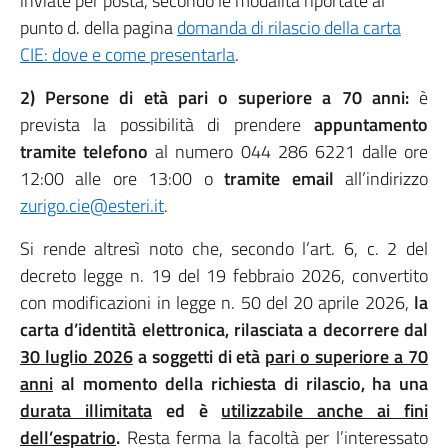
inviate per posta, secondo le modalità riportate al
punto d. della pagina
domanda di rilascio della carta
CIE: dove e come presentarla
.
2) Persone di età pari o superiore a 70 anni:
è
prevista la possibilità di prendere
appuntamento
tramite telefono
al numero 044 286 6221 dalle ore
12:00 alle ore 13:00 o
tramite email
all’indirizzo
zurigo.cie@esteri.it
.
Si rende altresì noto che, secondo l’art. 6, c. 2 del
decreto legge n. 19 del 19 febbraio 2026, convertito
con modificazioni in legge n. 50 del 20 aprile 2026,
la
carta d’identità elettronica, rilasciata a decorrere dal
30 luglio 2026
a soggetti di età
pari o superiore a 70
anni
al momento della richiesta di rilascio, ha una
durata illimitata
ed è
utilizzabile anche ai fini
dell’espatrio
.
Resta ferma la facoltà per l’interessato