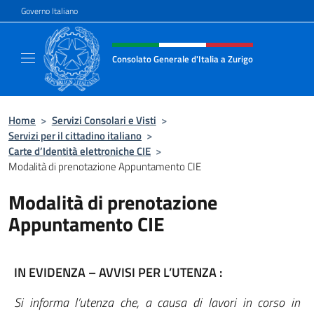
Salta al contenuto
Governo Italiano
Intestazione sito, social e menù
Consolato Generale d'Italia a Zurigo
Il sito ufficiale del Consolato Generale d'Ital
Home
>
Servizi Consolari e Visti
>
Servizi per il cittadino italiano
>
Carte d’Identità elettroniche CIE
>
Modalità di prenotazione Appuntamento CIE
Modalità di prenotazione
Appuntamento CIE
IN EVIDENZA – AVVISI PER L’UTENZA :
Si informa l’utenza che, a causa di lavori in corso in