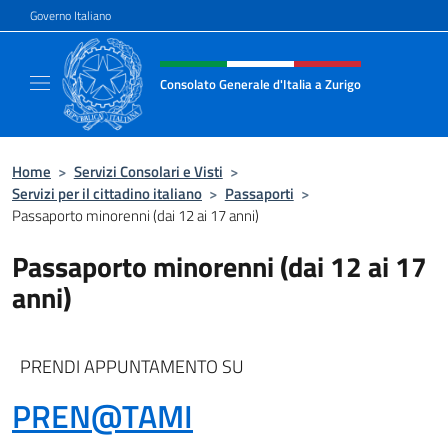
Salta al contenuto
Governo Italiano
Intestazione sito, social e menù
Consolato Generale d'Italia a Zurigo
Il sito ufficiale del Consolato Generale d'Ital
Home
>
Servizi Consolari e Visti
>
Servizi per il cittadino italiano
>
Passaporti
>
Passaporto minorenni (dai 12 ai 17 anni)
Passaporto minorenni (dai 12 ai 17
anni)
PRENDI APPUNTAMENTO SU
PREN@TAMI