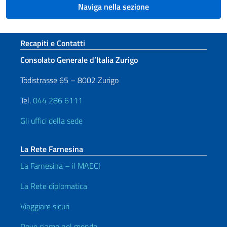
Naviga nella sezione
Sezione footer
Recapiti e Contatti
Consolato Generale d’Italia Zurigo
Tödistrasse 65 – 8002 Zurigo
Tel.
044 286 6111
Gli uffici della sede
La Rete Farnesina
La Farnesina – il MAECI
La Rete diplomatica
Viaggiare sicuri
Dove siamo nel mondo