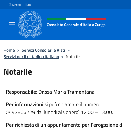
Salta al contenuto
Governo Italiano
Intestazione sito, social e menù
Consolato Generale d'Italia a Zurigo
Il sito ufficiale del Consolato Generale d'Ital
Home
>
Servizi Consolari e Visti
>
Servizi per il cittadino italiano
>
Notarile
Notarile
Responsabile: Dr.ssa Maria Tramontana
Per informazioni
si può chiamare il numero
0442866229 dal lunedì al venerdì 12:00 – 13:00.
Per richiesta di un appuntamento per l’erogazione di