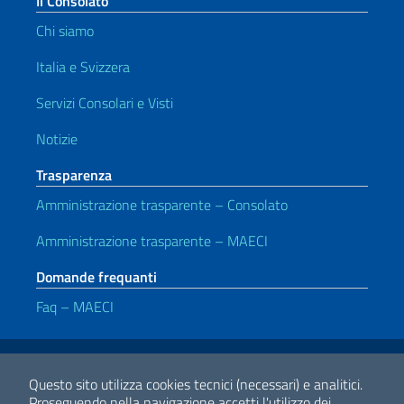
Il Consolato
Chi siamo
Italia e Svizzera
Servizi Consolari e Visti
Notizie
Trasparenza
Amministrazione trasparente – Consolato
Amministrazione trasparente – MAECI
Domande frequanti
Faq – MAECI
Link Utili
Note legali
Privacy e cookie policy
Dichiarazione di accessibilità
Questo sito utilizza cookies tecnici (necessari) e analitici.
Proseguendo nella navigazione accetti l'utilizzo dei