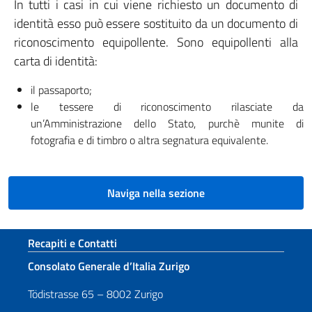
In tutti i casi in cui viene richiesto un documento di
identità esso può essere sostituito da un documento di
riconoscimento equipollente. Sono equipollenti alla
carta di identità:
il passaporto;
le tessere di riconoscimento rilasciate da
un’Amministrazione dello Stato, purchè munite di
fotografia e di timbro o altra segnatura equivalente.
Naviga nella sezione
Sezione footer
Recapiti e Contatti
Consolato Generale d’Italia Zurigo
Tödistrasse 65 – 8002 Zurigo