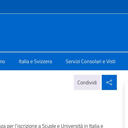
e menù
le d'Italia a Zurigo
amo
Italia e Svizzera
Servizi Consolari e Visti
Condi
Condividi
a per l’iscrizione a Scuole e Università in Italia e