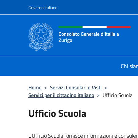
Salta al contenuto
Governo Italiano
Intestazione sito, social 
Consolato Generale d'Italia a
Zurigo
Il sito ufficiale del Consolato Genera
Chi si
Home
>
Servizi Consolari e Visti
>
Servizi per il cittadino italiano
>
Ufficio Scuola
Ufficio Scuola
L’Ufficio Scuola fornisce informazioni e consulenz