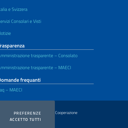
talia e Svizzera
ervizi Consolari e Visti
otizie
Trasparenza
mministrazione trasparente – Consolato
mministrazione trasparente – MAECI
Domande frequanti
aq – MAECI
istero degli Affari Esteri e della Cooperazione
COOKIES
PREFERENZE
I COOKIES
ACCETTO TUTTI