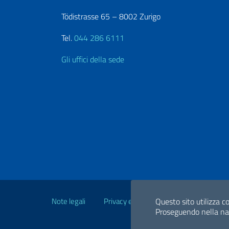
Tödistrasse 65 – 8002 Zurigo
Tel.
044 286 6111
Gli uffici della sede
Link Utili
Note legali
Privacy e cookie policy
Questo sito utilizza co
Dichiarazio
Proseguendo nella navi