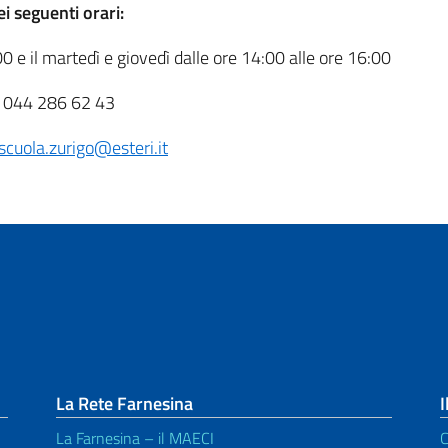
ei seguenti orari:
00 e il martedì e giovedì dalle ore 14:00 alle ore 16:00
ro 044 286 62 43
oscuola.zurigo@esteri.it
La Rete Farnesina
I
La Farnesina – il MAECI
C