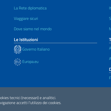
La Rete diplomatica
I
Viaggiare sicuri
S
Dove siamo nel mondo
N
Le Istituzioni
A
Governo Italiano
A
Europa.eu
F
okies tecnici (necessari) e analitici.
ne di accessibilità
2026 Copyright Min
gazione accetti l'utilizzo dei cookies.
Internazionale